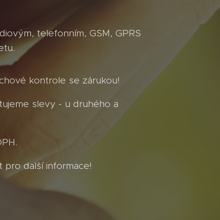
diovým, telefonním, GSM, GPRS
etu.
chové kontrole se zárukou!
tujeme slevy - u druhého a
DPH.
 pro další informace!