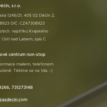
ěčín, s.r.o.
ská 1246/21, 405 02 Děčín 2,
08923 DIČ: CZ47308923
 obch. rejstříku Krajského
 Ústí nad Labem, spis C
ové centrum non-stop
nformace mailem, telefonem
obně. Těšíme se na Vás :-)
266, 731273148
zasdecin.c
om