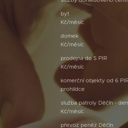
byt o
Kč/měsíc
domek 
Kč/měsíc
prodejna do 
Kč/měsíc
komerční objekt
prohlídce
služba patroly Děčín - 
Kč/měsíc
převoz peněz