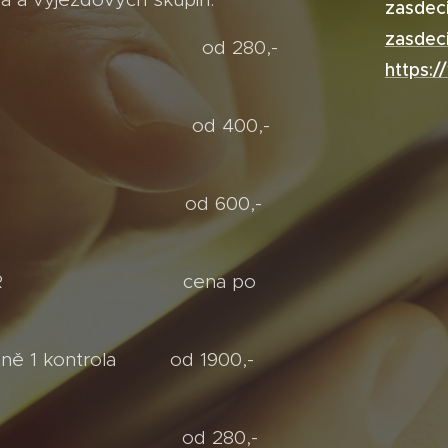
zasdec
zasdec
d 280,-
https:/
od 400,-
5 PIR od 600,-
y od 6 PIR cena po
denně 1 kontrola od 1900,-
 Děčín od 280,-