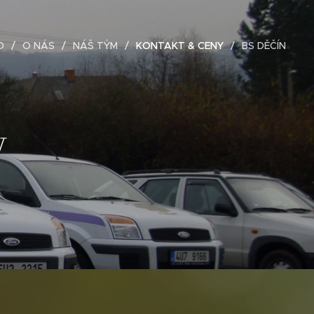
D
O NÁS
NÁŠ TÝM
KONTAKT & CENY
BS DĚČÍN
y