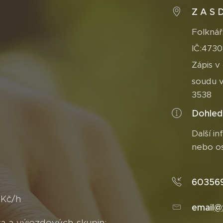
Z A S D
Folknář
IČ:473
Zápis v
soudu v
3538
Dohled
Další i
nebo os
603569
 Kč/h
email
@
a a výjezdových skupin: