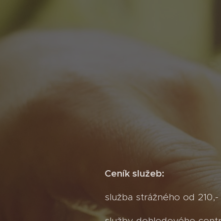
Ceník služeb:
služba strážného od 210,-
služby dohledového centr