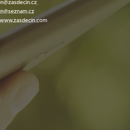
in@zasdecin.cz
in@seznam.cz
/www.zasdecin.c
om